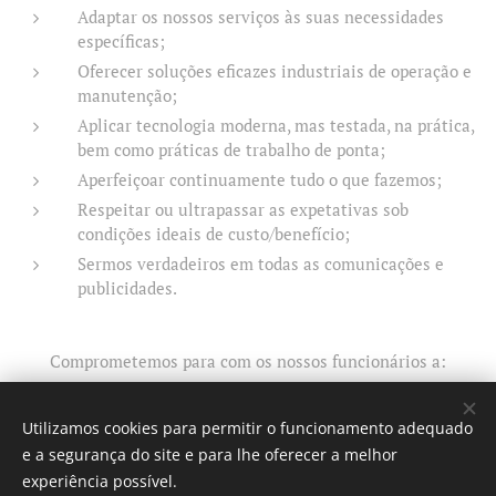
Adaptar os nossos serviços às suas necessidades
específicas;
Oferecer soluções eficazes industriais de operação e
manutenção;
Aplicar tecnologia moderna, mas testada, na prática,
bem como práticas de trabalho de ponta;
Aperfeiçoar continuamente tudo o que fazemos;
Respeitar ou ultrapassar as expetativas sob
condições ideais de custo/benefício;
Sermos verdadeiros em todas as comunicações e
publicidades.
Comprometemos para com os nossos funcionários a:
Proporcionar um ambiente de trabalho seguro e
compensador;
Utilizamos cookies para permitir o funcionamento adequado
e a segurança do site e para lhe oferecer a melhor
Assegurar igualdade de oportunidades;
experiência possível.
Promover um ambiente de trabalho em equipa e de