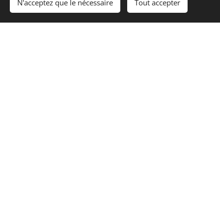
N'acceptez que le nécessaire
Tout accepter
Mensagem
Enviar
Triumph Priority, Lda. Rua do Alambique nº 47 Fracção AU, 4905-472
Barroselas
Desenvolvido por triumph priority lda
Cookies