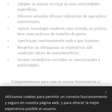
Adaptar os nossos serviços às suas necessidades
específicas;
Oferecer soluções eficazes industriais de operação e
manutenção;
Aplicar tecnologia moderna, mas testada, na prática,
bem como práticas de trabalho de ponta;
Aperfeiçoar continuamente tudo o que fazemos;
Respeitar ou ultrapassar as expetativas sob
condições ideais de custo/benefício;
Sermos verdadeiros em todas as comunicações e
publicidades.
Comprometemos para com os nossos funcionários a:
Proporcionar um ambiente de trabalho seguro e
compensador;
Utilizamos cookies para permitir un correcto funcionamiento
y seguro en nuestra página web, y para ofrecer la mejor
Assegurar igualdade de oportunidades;
experiencia posible al usuario.
Promover um ambiente de trabalho em equipa e de